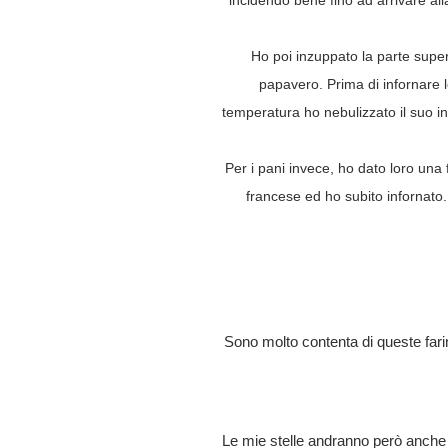
incidendo bene fino ad arrivare all
Ho poi inzuppato la parte super
papavero. Prima di infornare l
temperatura ho nebulizzato il suo in
Per i pani invece, ho dato loro una
francese ed ho subito infornato. 
Sono molto contenta di queste fari
Le mie stelle andranno però anche a