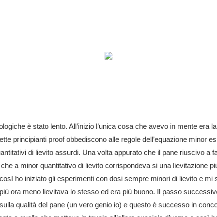
logiche è stato lento. All’inizio l’unica cosa che avevo in mente era l
ette principianti proof obbediscono alle regole dell’equazione minor e
uantitativi di lievito assurdi. Una volta appurato che il pane riuscivo a f
he a minor quantitativo di lievito corrispondeva si una lievitazione 
 così ho iniziato gli esperimenti con dosi sempre minori di lievito e m
più ora meno lievitava lo stesso ed era più buono. Il passo successiv
o sulla qualità del pane (un vero genio io) e questo è successo in con