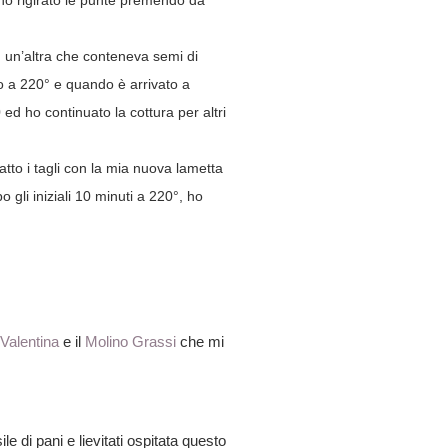
i ho rigirato le punte premendo da
n un’altra che conteneva semi di
no a 220° e quando è arrivato a
ed ho continuato la cottura per altri
tto i tagli con la mia nuova lametta
 gli iniziali 10 minuti a 220°, ho
Valentina
e il
Molino Grassi
che mi
 di pani e lievitati ospitata questo