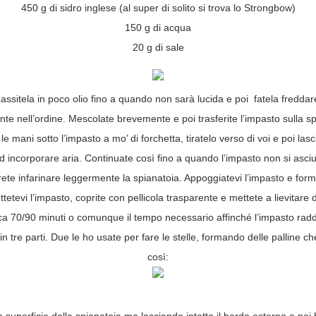
450 g di sidro inglese (al super di solito si trova lo Strongbow)
150 g di acqua
20 g di sale
passitela in poco olio fino a quando non sarà lucida e poi fatela fredda
te nell’ordine. Mescolate brevemente e poi trasferite l’impasto sulla spi
te le mani sotto l’impasto a mo’ di forchetta, tiratelo verso di voi e poi l
 incorporare aria. Continuate così fino a quando l’impasto non si asci
rete infarinare leggermente la spianatoia. Appoggiatevi l’impasto e fo
ettetevi l’impasto, coprite con pellicola trasparente e mettete a lievitare 
ca 70/90 minuti o comunque il tempo necessario affinché l’impasto rad
n tre parti. Due le ho usate per fare le stelle, formando delle palline che 
così: