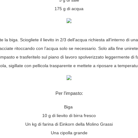
5 g di sale
175 g di acqua
la biga. Sciogliete il lievito in 2/3 dell’acqua richiesta all’interno di u
cciate ritoccando con l’acqua solo se necessario. Solo alla fine unirete 
l’impasto e trasferitelo sul piano di lavoro spolverizzato leggermente di
otola, sigillate con pellicola trasparente e mettete a riposare a temperat
Per l’impasto:
Biga
10 g di lievito di birra fresco
Un kg di farina di Einkorn della Molino Grassi
Una cipolla grande