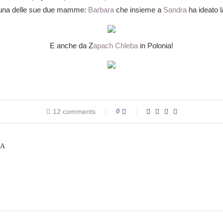
una delle sue due mamme:
Barbara
che insieme a
Sandra
ha ideato l
E anche da Z
apach Chleba
in Polonia!
12 comments
0
LA