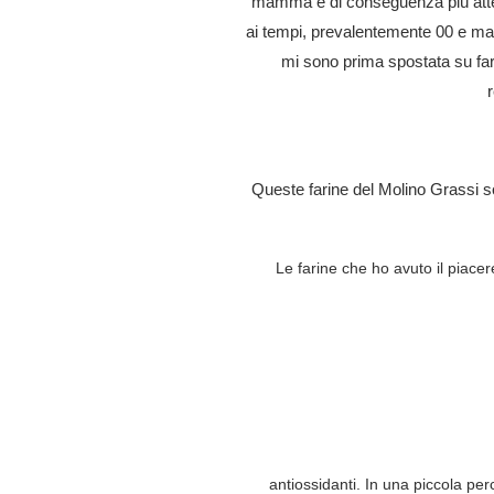
mamma e di conseguenza più attent
ai tempi, prevalentemente 00 e man
mi sono prima spostata su far
Queste farine del Molino Grassi 
Le farine che ho avuto il piace
antiossidanti. In una piccola per