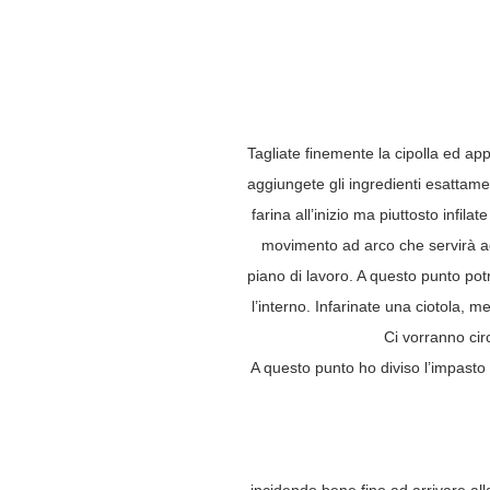
Tagliate finemente la cipolla ed ap
aggiungete gli ingredienti esattamen
farina all’inizio ma piuttosto infila
movimento ad arco che servirà ad
piano di lavoro. A questo punto pot
l’interno. Infarinate una ciotola, m
Ci vorranno cir
A questo punto ho diviso l’impasto i