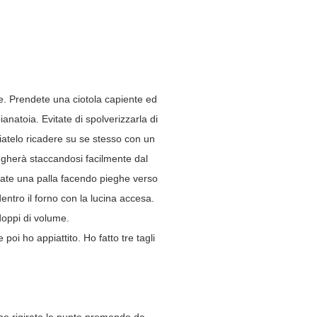
re. Prendete una ciotola capiente ed
anatoia. Evitate di spolverizzarla di
asciatelo ricadere su se stesso con un
ugherà staccandosi facilmente dal
rmate una palla facendo pieghe verso
dentro il forno con la lucina accesa.
doppi di volume.
poi ho appiattito. Ho fatto tre tagli