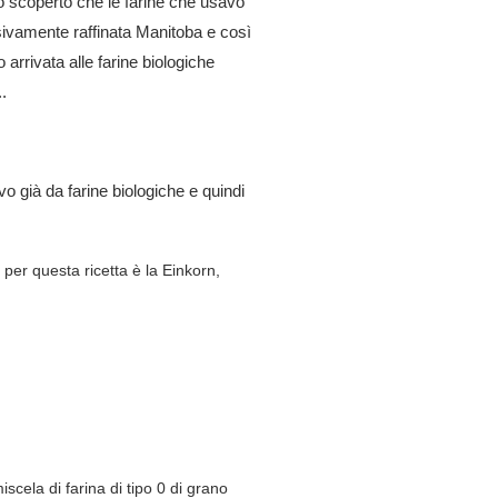
o scoperto che le farine che usavo
sivamente raffinata Manitoba e così
rrivata alle farine biologiche
.
già da farine biologiche e quindi
 per questa ricetta è la Einkorn,
scela di farina di tipo 0 di grano