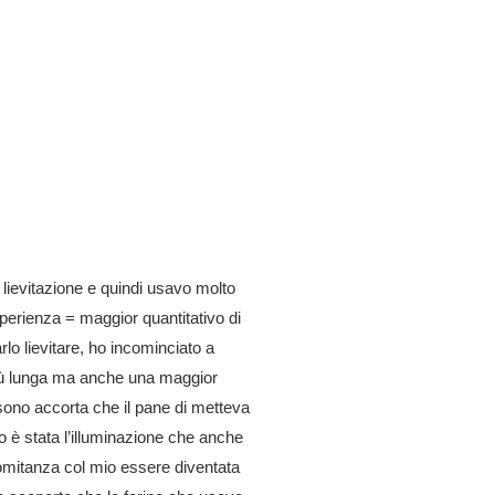
a lievitazione e quindi usavo molto
sperienza = maggior quantitativo di
arlo lievitare, ho incominciato a
più lunga ma anche una maggior
i sono accorta che il pane di metteva
o è stata l’illuminazione che anche
comitanza col mio essere diventata