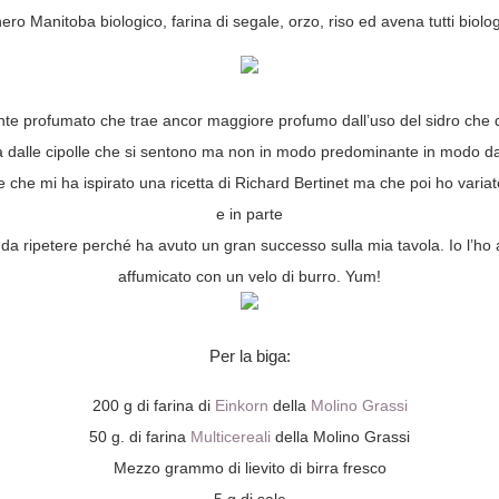
ero Manitoba biologico, farina di segale, orzo, riso ed avena tutti biolog
nte profumato che trae ancor maggiore profumo dall’uso del sidro che d
ta dalle cipolle che si sentono ma non in modo predominante in modo da
pane che mi ha ispirato una ricetta di Richard Bertinet ma che poi ho var
e in parte
a ripetere perché ha avuto un gran successo sulla mia tavola. Io l’h
affumicato con un velo di burro. Yum!
Per la biga:
200 g di farina di
Einkorn
della
Molino Grassi
50 g. di farina
Multicereali
della Molino Grassi
Mezzo grammo di lievito di birra fresco