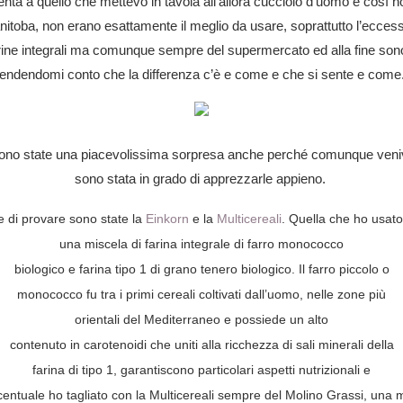
a a quello che mettevo in tavola all’allora cucciolo d’uomo e così h
itoba, non erano esattamente il meglio da usare, soprattutto l’ecces
ine integrali ma comunque sempre del supermercato ed alla fine sono a
rendendomi conto che la differenza c’è e come e che si sente e come.
sono state una piacevolissima sorpresa anche perché comunque venivo 
sono stata in grado di apprezzarle appieno.
re di provare sono state la
Einkorn
e la
Multicereali
. Quella che ho usato
una miscela di farina integrale di farro monococco
biologico e farina tipo 1 di grano tenero biologico. Il farro piccolo o
monococco fu tra i primi cereali coltivati dall’uomo, nelle zone più
orientali del Mediterraneo e possiede un alto
contenuto in carotenoidi che uniti alla ricchezza di sali minerali della
farina di tipo 1, garantiscono particolari aspetti nutrizionali e
centuale ho tagliato con la Multicereali sempre del Molino Grassi, una mi