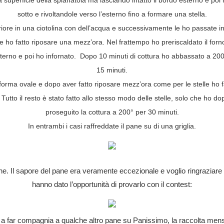
a superficie della spianatoia ma lasciando intatto il bordo esterno e po
sotto e rivoltandole verso l’esterno fino a formare una stella.
iore in una ciotolina con dell’acqua e successivamente le ho passate i
e ho fatto riposare una mezz’ora. Nel frattempo ho preriscaldato il for
terno e poi ho infornato. Dopo 10 minuti di cottura ho abbassato a 200 
15 minuti.
 forma ovale e dopo aver fatto riposare mezz’ora come per le stelle ho fa
Tutto il resto è stato fatto allo stesso modo delle stelle, solo che ho dopo
proseguito la cottura a 200° per 30 minuti.
In entrambi i casi raffreddate il pane su di una griglia.
ne. Il sapore del pane era veramente eccezionale e voglio ringraziare
hanno dato l’opportunità di provarlo con il contest:
 far compagnia a qualche altro pane su Panissimo, la raccolta mensile