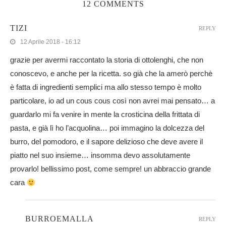
12 COMMENTS
TIZI
REPLY
12 Aprile 2018 - 16:12
grazie per avermi raccontato la storia di ottolenghi, che non
conoscevo, e anche per la ricetta. so già che la amerò perchè
è fatta di ingredienti semplici ma allo stesso tempo è molto
particolare, io ad un cous cous così non avrei mai pensato… a
guardarlo mi fa venire in mente la crosticina della frittata di
pasta, e già lì ho l’acquolina… poi immagino la dolcezza del
burro, del pomodoro, e il sapore delizioso che deve avere il
piatto nel suo insieme… insomma devo assolutamente
provarlo! bellissimo post, come sempre! un abbraccio grande
cara
BURROEMALLA
REPLY