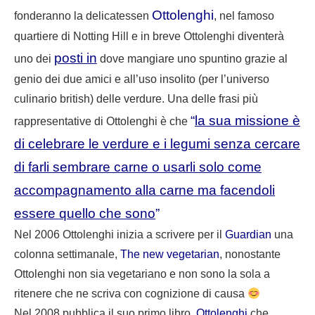
Ottolenghi
fonderanno la delicatessen
, nel famoso
quartiere di Notting Hill e in breve Ottolenghi diventerà
posti in
uno dei
dove mangiare uno spuntino grazie al
genio dei due amici e all’uso insolito (per l’universo
culinario british) delle verdure. Una delle frasi più
“
la sua missione è
rappresentative di Ottolenghi è che
di celebrare le verdure e i legumi senza cercare
di farli sembrare carne o usarli solo come
accompagnamento alla carne ma facendoli
essere quello che sono
”
Nel 2006 Ottolenghi inizia a scrivere per il
Guardian
una
colonna settimanale,
The new vegetarian
, nonostante
Ottolenghi non sia vegetariano e non sono la sola a
ritenere che ne scriva con cognizione di causa
Nel 2008 pubblica il suo primo libro,
Ottolenghi
che