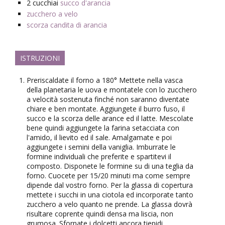
2
cucchiai
succo d'arancia
zucchero a velo
scorza candita di arancia
ISTRUZIONI
Preriscaldate il forno a 180° Mettete nella vasca
della planetaria le uova e montatele con lo zucchero
a velocità sostenuta finché non saranno diventate
chiare e ben montate. Aggiungete il burro fuso, il
succo e la scorza delle arance ed il latte. Mescolate
bene quindi aggiungete la farina setacciata con
l'amido, il lievito ed il sale. Amalgamate e poi
aggiungete i semini della vaniglia. Imburrate le
formine individuali che preferite e spartitevi il
composto. Disponete le formine su di una teglia da
forno. Cuocete per 15/20 minuti ma come sempre
dipende dal vostro forno. Per la glassa di copertura
mettete i succhi in una ciotola ed incorporate tanto
zucchero a velo quanto ne prende. La glassa dovrà
risultare coprente quindi densa ma liscia, non
grumosa. Sfornate i dolcetti ancora tiepidi,