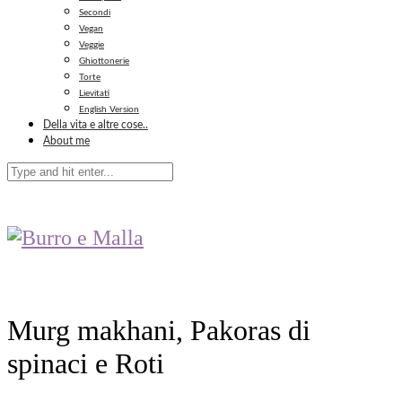
Secondi
Vegan
Veggie
Ghiottonerie
Torte
Lievitati
English Version
Della vita e altre cose..
About me
Murg makhani, Pakoras di
spinaci e Roti