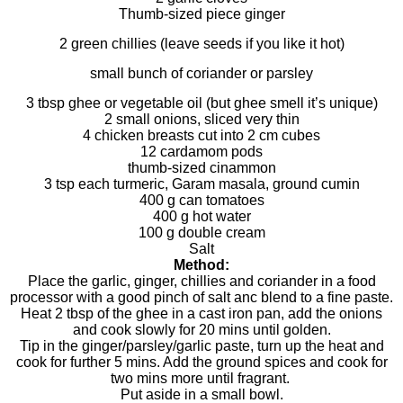
Thumb-sized piece ginger
2 green chillies (leave seeds if you like it hot)
small bunch of coriander or parsley
3 tbsp ghee or vegetable oil (but ghee smell it’s unique)
2 small onions, sliced very thin
4 chicken breasts cut into 2 cm cubes
12 cardamom pods
thumb-sized cinammon
3 tsp each turmeric, Garam masala, ground cumin
400 g can tomatoes
400 g hot water
100 g double cream
Salt
Method:
Place the garlic, ginger, chillies and coriander in a food
processor with a good pinch of salt anc blend to a fine paste.
Heat 2 tbsp of the ghee in a cast iron pan, add the onions
and cook slowly for 20 mins until golden.
Tip in the ginger/parsley/garlic paste, turn up the heat and
cook for further 5 mins. Add the ground spices and cook for
two mins more until fragrant.
Put aside in a small bowl.