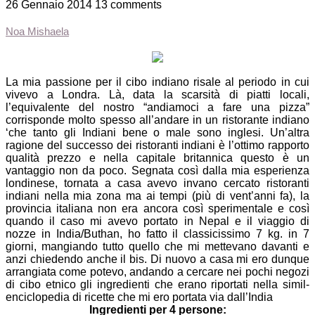
26 Gennaio 2014
13 comments
Noa Mishaela
La mia passione per il cibo indiano risale al periodo in cui
vivevo a Londra. Là, data la scarsità di piatti locali,
l’equivalente del nostro “andiamoci a fare una pizza”
corrisponde molto spesso all’andare in un ristorante indiano
‘che tanto gli Indiani bene o male sono inglesi. Un’altra
ragione del successo dei ristoranti indiani è l’ottimo rapporto
qualità prezzo e nella capitale britannica questo è un
vantaggio non da poco. Segnata così dalla mia esperienza
londinese, tornata a casa avevo invano cercato ristoranti
indiani nella mia zona ma ai tempi (più di vent’anni fa), la
provincia italiana non era ancora così sperimentale e così
quando il caso mi avevo portato in Nepal e il viaggio di
nozze in India/Buthan, ho fatto il classicissimo 7 kg. in 7
giorni, mangiando tutto quello che mi mettevano davanti e
anzi chiedendo anche il bis. Di nuovo a casa mi ero dunque
arrangiata come potevo, andando a cercare nei pochi negozi
di cibo etnico gli ingredienti che erano riportati nella simil-
enciclopedia di ricette che mi ero portata via dall’India
Ingredienti per 4 persone: