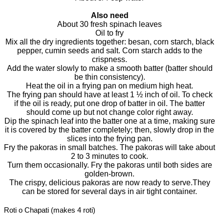
Also need
About 30 fresh spinach leaves
Oil to fry
Mix all the dry ingredients together: besan, corn starch, black
pepper, cumin seeds and salt. Corn starch adds to the
crispness.
Add the water slowly to make a smooth batter (batter should
be thin consistency).
Heat the oil in a frying pan on medium high heat.
The frying pan should have at least 1 ½ inch of oil. To check
if the oil is ready, put one drop of batter in oil. The batter
should come up but not change color right away.
Dip the spinach leaf into the batter one at a time, making sure
it is covered by the batter completely; then, slowly drop in the
slices into the frying pan.
Fry the pakoras in small batches. The pakoras will take about
2 to 3 minutes to cook.
Turn them occasionally. Fry the pakoras until both sides are
golden-brown.
The crispy, delicious pakoras are now ready to serve.They
can be stored for several days in air tight container.
Roti o Chapati (makes 4 roti)