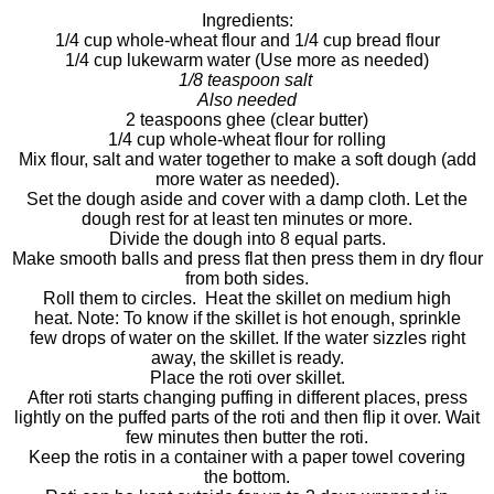
Ingredients:
1/4 cup whole-wheat flour and 1/4 cup bread flour
1/4 cup lukewarm water (Use more as needed)
1/8 teaspoon salt
Also needed
2 teaspoons ghee (clear butter)
1/4 cup whole-wheat flour for rolling
Mix flour, salt and water together to make a soft dough (add
more water as needed).
Set the dough aside and cover with a damp cloth. Let the
dough rest for at least ten minutes or more.
Divide the dough into 8 equal parts.
Make smooth balls and press flat then press them in dry flour
from both sides.
Roll them to circles. Heat the skillet on medium high
heat. Note: To know if the skillet is hot enough, sprinkle
few drops of water on the skillet. If the water sizzles right
away, the skillet is ready.
Place the roti over skillet.
After roti starts changing puffing in different places, press
lightly on the puffed parts of the roti and then flip it over. Wait
few minutes then butter the roti.
Keep the rotis in a container with a paper towel covering
the bottom.