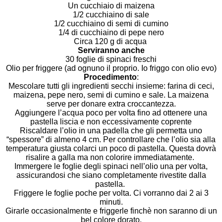
Un cucchiaio di maizena
1/2 cucchiaino di sale
1/2 cucchiaino di semi di cumino
1/4 di cucchiaino di pepe nero
Circa 120 g di acqua
Serviranno anche
30 foglie di spinaci freschi
Olio per friggere (ad ognuno il proprio. Io friggo con olio evo)
Procedimento
:
Mescolare tutti gli ingredienti secchi insieme: farina di ceci,
maizena, pepe nero, semi di cumino e sale. La maizena
serve per donare extra croccantezza.
Aggiungere l’acqua poco per volta fino ad ottenere una
pastella liscia e non eccessivamente coprente
Riscaldare l’olio in una padella che gli permetta uno
“spessore” di almeno 4 cm. Per controllare che l’olio sia alla
temperatura giusta colarci un poco di pastella. Questa dovrà
risalire a galla ma non colorire immediatamente.
Immergere le foglie degli spinaci nell’olio una per volta,
assicurandosi che siano completamente rivestite dalla
pastella.
Friggere le foglie poche per volta. Ci vorranno dai 2 ai 3
minuti.
Girarle occasionalmente e friggerle finchè non saranno di un
bel colore dorato.