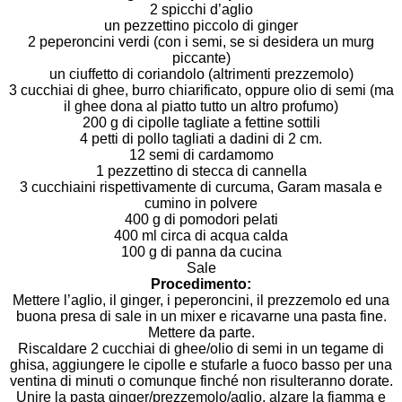
2 spicchi d’aglio
un pezzettino piccolo di ginger
2 peperoncini verdi (con i semi, se si desidera un murg
piccante)
un ciuffetto di coriandolo (altrimenti prezzemolo)
3 cucchiai di ghee, burro chiarificato, oppure olio di semi (ma
il ghee dona al piatto tutto un altro profumo)
200 g di cipolle tagliate a fettine sottili
4 petti di pollo tagliati a dadini di 2 cm.
12 semi di cardamomo
1 pezzettino di stecca di cannella
3 cucchiaini rispettivamente di curcuma, Garam masala e
cumino in polvere
400 g di pomodori pelati
400 ml circa di acqua calda
100 g di panna da cucina
Sale
Procedimento:
Mettere l’aglio, il ginger, i peperoncini, il prezzemolo ed una
buona presa di sale in un mixer e ricavarne una pasta fine.
Mettere da parte.
Riscaldare 2 cucchiai di ghee/olio di semi in un tegame di
ghisa, aggiungere le cipolle e stufarle a fuoco basso per una
ventina di minuti o comunque finché non risulteranno dorate.
Unire la pasta ginger/prezzemolo/aglio, alzare la fiamma e