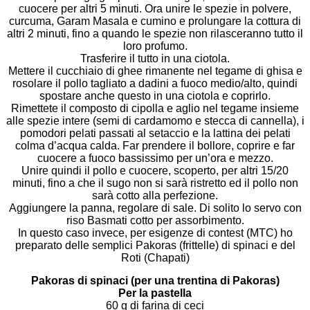
cuocere per altri 5 minuti. Ora unire le spezie in polvere,
curcuma, Garam Masala e cumino e prolungare la cottura di
altri 2 minuti, fino a quando le spezie non rilasceranno tutto il
loro profumo.
Trasferire il tutto in una ciotola.
Mettere il cucchiaio di ghee rimanente nel tegame di ghisa e
rosolare il pollo tagliato a dadini a fuoco medio/alto, quindi
spostare anche questo in una ciotola e coprirlo.
Rimettete il composto di cipolla e aglio nel tegame insieme
alle spezie intere (semi di cardamomo e stecca di cannella), i
pomodori pelati passati al setaccio e la lattina dei pelati
colma d’acqua calda. Far prendere il bollore, coprire e far
cuocere a fuoco bassissimo per un’ora e mezzo.
Unire quindi il pollo e cuocere, scoperto, per altri 15/20
minuti, fino a che il sugo non si sarà ristretto ed il pollo non
sarà cotto alla perfezione.
Aggiungere la panna, regolare di sale. Di solito lo servo con
riso Basmati cotto per assorbimento.
In questo caso invece, per esigenze di contest (MTC) ho
preparato delle semplici Pakoras (frittelle) di spinaci e del
Roti (Chapati)
Pakoras di spinaci (per una trentina di Pakoras)
Per la pastella
60 g di farina di ceci