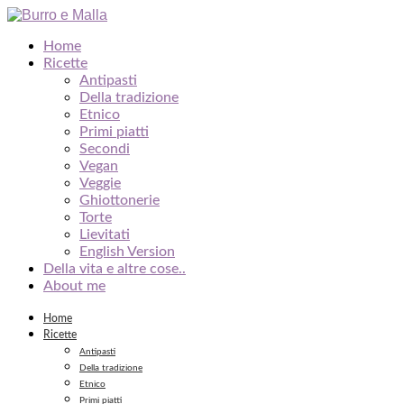
Home
Ricette
Antipasti
Della tradizione
Etnico
Primi piatti
Secondi
Vegan
Veggie
Ghiottonerie
Torte
Lievitati
English Version
Della vita e altre cose..
About me
Home
Ricette
Antipasti
Della tradizione
Etnico
Primi piatti