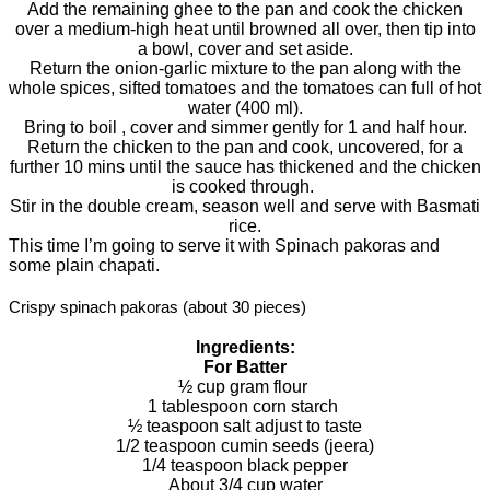
Add the remaining ghee to the pan and cook the chicken
over a medium-high heat until browned all over, then tip into
a bowl, cover and set aside.
Return the onion-garlic mixture to the pan along with the
whole spices, sifted tomatoes and the tomatoes can full of hot
water (400 ml).
Bring to boil , cover and simmer gently for 1 and half hour.
Return the chicken to the pan and cook, uncovered, for a
further 10 mins until the sauce has thickened and the chicken
is cooked through.
Stir in the double cream, season well and serve with Basmati
rice.
This time I’m going to serve it with Spinach pakoras and
some plain chapati.
Crispy spinach pakoras (about 30 pieces)
Ingredients:
For Batter
½ cup gram flour
1 tablespoon corn starch
½ teaspoon salt adjust to taste
1/2 teaspoon cumin seeds (jeera)
1/4 teaspoon black pepper
About 3/4 cup water