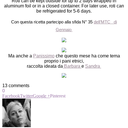
Roti can be kept outside for up to 2 days wrapped in
aluminum foil or in a closed container. For later use, roti can
be refrigerated for 5-6 days.
Con questa ricetta partecipo alla sfida N° 35
dell’MTC di
Gennaio
Ma anche a
Panissimo
che questo mese ha come tema
proprio i pani etnici,
raccolta ideata da
Barbara
e
Sandra
13 comments
0
Facebook
Twitter
Google +
Pinterest