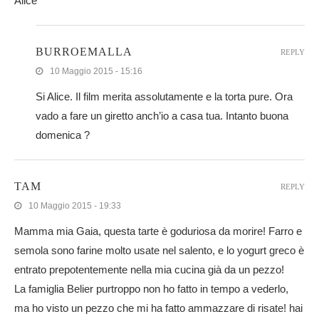
Alice
BURROEMALLA
REPLY
10 Maggio 2015 - 15:16
Si Alice. Il film merita assolutamente e la torta pure. Ora
vado a fare un giretto anch’io a casa tua. Intanto buona
domenica ?
TAM
REPLY
10 Maggio 2015 - 19:33
Mamma mia Gaia, questa tarte è goduriosa da morire! Farro e
semola sono farine molto usate nel salento, e lo yogurt greco è
entrato prepotentemente nella mia cucina già da un pezzo!
La famiglia Belier purtroppo non ho fatto in tempo a vederlo,
ma ho visto un pezzo che mi ha fatto ammazzare di risate! hai