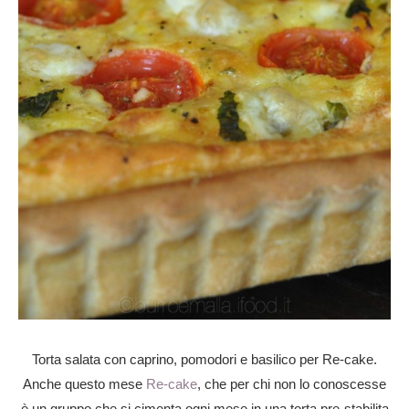
Torta salata con caprino, pomodori e basilico per Re-cake.
Anche questo mese
Re-cake
, che per chi non lo conoscesse
è un gruppo che si cimenta ogni mese in una torta pre-stabilita