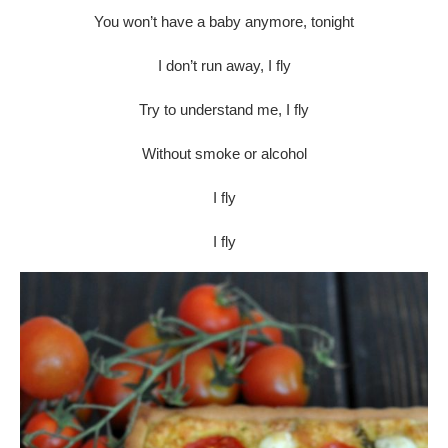
You won’t have a baby anymore, tonight
I don’t run away, I fly
Try to understand me, I fly
Without smoke or alcohol
I fly
I fly