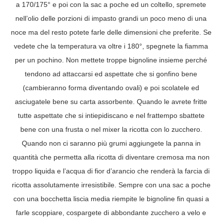
a 170/175° e poi con la sac a poche ed un coltello, spremete
nell’olio delle porzioni di impasto grandi un poco meno di una
noce ma del resto potete farle delle dimensioni che preferite. Se
vedete che la temperatura va oltre i 180°, spegnete la fiamma
per un pochino. Non mettete troppe bignoline insieme perché
tendono ad attaccarsi ed aspettate che si gonfino bene
(cambieranno forma diventando ovali) e poi scolatele ed
asciugatele bene su carta assorbente. Quando le avrete fritte
tutte aspettate che si intiepidiscano e nel frattempo sbattete
bene con una frusta o nel mixer la ricotta con lo zucchero.
Quando non ci saranno più grumi aggiungete la panna in
quantità che permetta alla ricotta di diventare cremosa ma non
troppo liquida e l’acqua di fior d’arancio che renderà la farcia di
ricotta assolutamente irresistibile. Sempre con una sac a poche
con una bocchetta liscia media riempite le bignoline fin quasi a
farle scoppiare, cospargete di abbondante zucchero a velo e