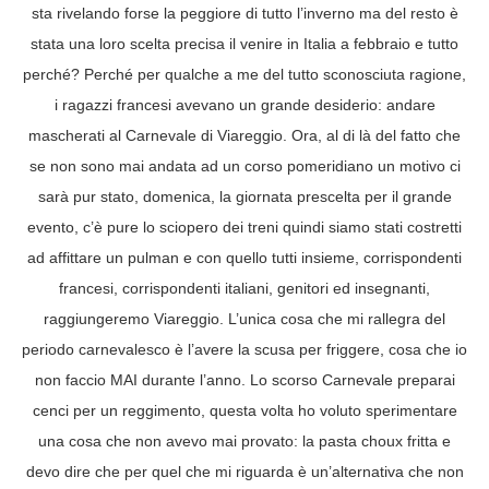
sta rivelando forse la peggiore di tutto l’inverno ma del resto è
stata una loro scelta precisa il venire in Italia a febbraio e tutto
perché? Perché per qualche a me del tutto sconosciuta ragione,
i ragazzi francesi avevano un grande desiderio: andare
mascherati al Carnevale di Viareggio. Ora, al di là del fatto che
se non sono mai andata ad un corso pomeridiano un motivo ci
sarà pur stato, domenica, la giornata prescelta per il grande
evento, c’è pure lo sciopero dei treni quindi siamo stati costretti
ad affittare un pulman e con quello tutti insieme, corrispondenti
francesi, corrispondenti italiani, genitori ed insegnanti,
raggiungeremo Viareggio. L’unica cosa che mi rallegra del
periodo carnevalesco è l’avere la scusa per friggere, cosa che io
non faccio MAI durante l’anno. Lo scorso Carnevale preparai
cenci per un reggimento, questa volta ho voluto sperimentare
una cosa che non avevo mai provato: la pasta choux fritta e
devo dire che per quel che mi riguarda è un’alternativa che non