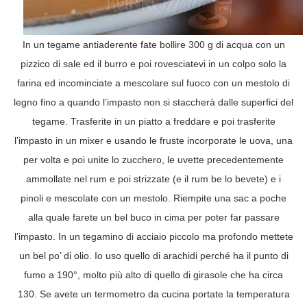
In un tegame antiaderente fate bollire 300 g di acqua con un
pizzico di sale ed il burro e poi rovesciatevi in un colpo solo la
farina ed incominciate a mescolare sul fuoco con un mestolo di
legno fino a quando l’impasto non si staccherà dalle superfici del
tegame. Trasferite in un piatto a freddare e poi trasferite
l’impasto in un mixer e usando le fruste incorporate le uova, una
per volta e poi unite lo zucchero, le uvette precedentemente
ammollate nel rum e poi strizzate (e il rum be lo bevete) e i
pinoli e mescolate con un mestolo. Riempite una sac a poche
alla quale farete un bel buco in cima per poter far passare
l’impasto. In un tegamino di acciaio piccolo ma profondo mettete
un bel po’ di olio. Io uso quello di arachidi perché ha il punto di
fumo a 190°, molto più alto di quello di girasole che ha circa
130. Se avete un termometro da cucina portate la temperatura