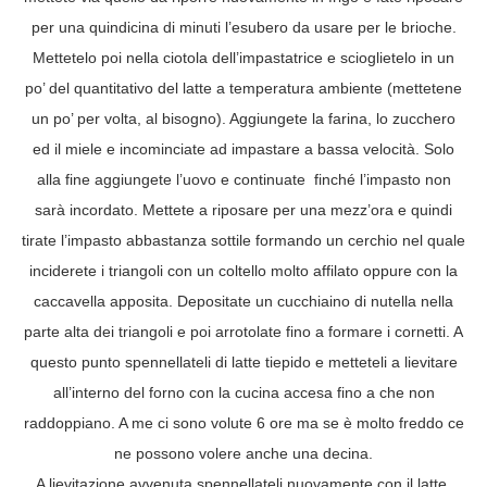
per una quindicina di minuti l’esubero da usare per le brioche.
Mettetelo poi nella ciotola dell’impastatrice e scioglietelo in un
po’ del quantitativo del latte a temperatura ambiente (mettetene
un po’ per volta, al bisogno). Aggiungete la farina, lo zucchero
ed il miele e incominciate ad impastare a bassa velocità. Solo
alla fine aggiungete l’uovo e continuate finché l’impasto non
sarà incordato. Mettete a riposare per una mezz’ora e quindi
tirate l’impasto abbastanza sottile formando un cerchio nel quale
inciderete i triangoli con un coltello molto affilato oppure con la
caccavella apposita. Depositate un cucchiaino di nutella nella
parte alta dei triangoli e poi arrotolate fino a formare i cornetti. A
questo punto spennellateli di latte tiepido e metteteli a lievitare
all’interno del forno con la cucina accesa fino a che non
raddoppiano. A me ci sono volute 6 ore ma se è molto freddo ce
ne possono volere anche una decina.
A lievitazione avvenuta spennellateli nuovamente con il latte,