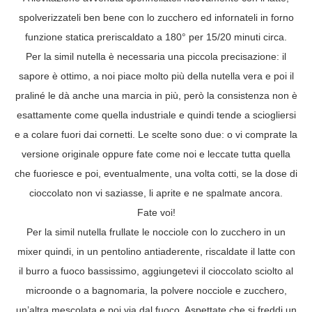
spolverizzateli ben bene con lo zucchero ed infornateli in forno
funzione statica preriscaldato a 180° per 15/20 minuti circa.
Per la simil nutella è necessaria una piccola precisazione: il
sapore è ottimo, a noi piace molto più della nutella vera e poi il
praliné le dà anche una marcia in più, però la consistenza non è
esattamente come quella industriale e quindi tende a sciogliersi
e a colare fuori dai cornetti. Le scelte sono due: o vi comprate la
versione originale oppure fate come noi e leccate tutta quella
che fuoriesce e poi, eventualmente, una volta cotti, se la dose di
cioccolato non vi saziasse, li aprite e ne spalmate ancora.
Fate voi!
Per la simil nutella frullate le nocciole con lo zucchero in un
mixer quindi, in un pentolino antiaderente, riscaldate il latte con
il burro a fuoco bassissimo, aggiungetevi il cioccolato sciolto al
microonde o a bagnomaria, la polvere nocciole e zucchero,
un’altra mescolata e poi via dal fuoco. Aspettate che si freddi un