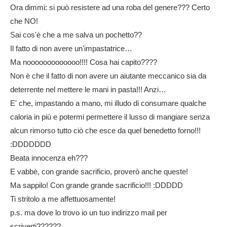
Ora dimmi: si può resistere ad una roba del genere??? Certo
che NO!
Sai cos'è che a me salva un pochetto??
Il fatto di non avere un'impastatrice…
Ma nooooooooooooo!!!! Cosa hai capito????
Non è che il fatto di non avere un aiutante meccanico sia da
deterrente nel mettere le mani in pasta!!! Anzi…
E' che, impastando a mano, mi illudo di consumare qualche
caloria in più e potermi permettere il lusso di mangiare senza
alcun rimorso tutto ciò che esce da quel benedetto forno!!!
:DDDDDDD
Beata innocenza eh???
E vabbè, con grande sacrificio, proverò anche queste!
Ma sappilo! Con grande grande sacrificio!!! :DDDDD
Ti stritolo a me affettuosamente!
p.s. ma dove lo trovo io un tuo indirizzo mail per
scriverti??????