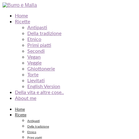
Home
Ricette
Antipasti
Della tradizione
Etnico
Primi piatti
Secondi
Vegan
Veggie
Ghiottonerie
Torte
Lievitati
English Version
Della vita e altre cose..
About me
Home
Ricette
Antipasti
Della tradizione
Etnico
Primi piatti