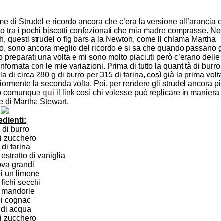
e di Strudel e ricordo ancora che c’era la versione all’arancia 
ano tra i pochi biscotti confezionati che mia madre comprasse. N
h, questi strudel o fig bars a la Newton, come li chiama Martha
o, sono ancora meglio del ricordo e si sa che quando passano g
o preparati una volta e mi sono molto piaciuti però c’erano delle
fornata con le mie variazioni. Prima di tutto la quantità di burro
la di circa 280 g di burro per 315 di farina, così già la prima volt
eriormente la seconda volta. Poi, per rendere gli strudel ancora p
to comunque
qui
il link così chi volesse può replicare in maniera
e di Martha Stewart.
edienti:
 di burro
i zucchero
di farina
 estratto di vaniglia
va grandi
i un limone
 fichi secchi
i mandorle
di cognac
 di acqua
i zucchero