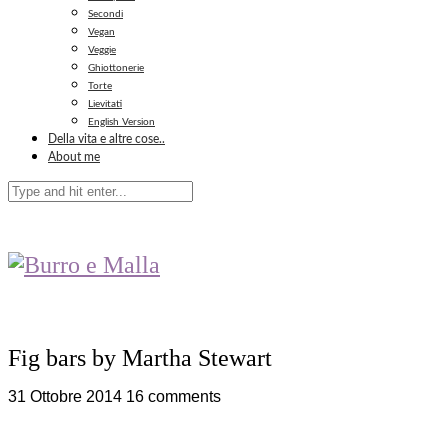
Secondi
Vegan
Veggie
Ghiottonerie
Torte
Lievitati
English Version
Della vita e altre cose..
About me
Fig bars by Martha Stewart
31 Ottobre 2014
16 comments