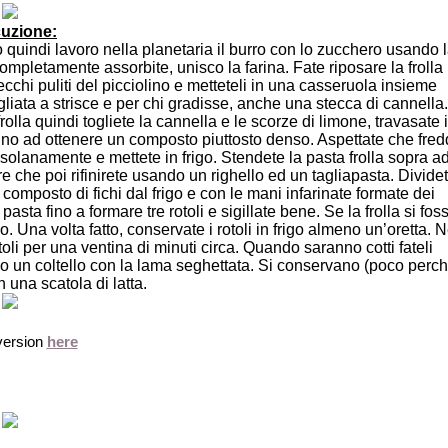
uzione:
 quindi lavoro nella planetaria il burro con lo zucchero usando 
mpletamente assorbite, unisco la farina. Fate riposare la frolla
ecchi puliti del picciolino e metteteli in una casseruola insieme
gliata a strisce e per chi gradisse, anche una stecca di cannella.
olla quindi togliete la cannella e le scorze di limone, travasate i
 fino ad ottenere un composto piuttosto denso. Aspettate che fred
ssolanamente e mettete in frigo. Stendete la pasta frolla sopra a
e che poi rifinirete usando un righello ed un tagliapasta. Divide
il composto di fichi dal frigo e con le mani infarinate formate dei
 pasta fino a formare tre rotoli e sigillate bene. Se la frolla si fos
go. Una volta fatto, conservate i rotoli in frigo almeno un’oretta. N
toli per una ventina di minuti circa. Quando saranno cotti fateli
do un coltello con la lama seghettata. Si conservano (poco perc
n una scatola di latta.
version
here