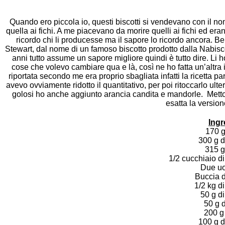
Quando ero piccola io, questi biscotti si vendevano con il nom
quella ai fichi. A me piacevano da morire quelli ai fichi ed er
ricordo chi li producesse ma il sapore lo ricordo ancora. Be
Stewart, dal nome di un famoso biscotto prodotto dalla Nabisc
anni tutto assume un sapore migliore quindi è tutto dire. Li h
cose che volevo cambiare qua e là, così ne ho fatta un’altra in
riportata secondo me era proprio sbagliata infatti la ricetta par
avevo ovviamente ridotto il quantitativo, per poi ritoccarlo ult
golosi ho anche aggiunto arancia candita e mandorle. Met
esatta la version
Ingr
170 g
300 g d
315 g 
1/2 cucchiaio di
Due uo
Buccia d
1/2 kg di
50 g d
50 g 
200 g
100 g d