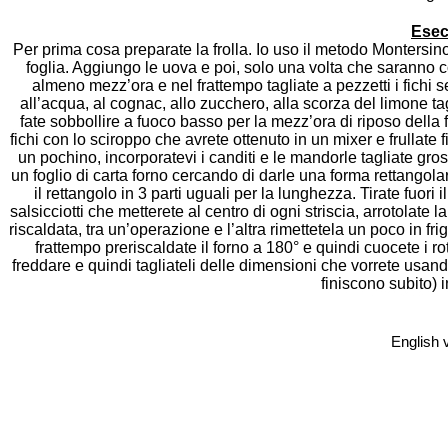
Esec
Per prima cosa preparate la frolla. Io uso il metodo Montersino
foglia. Aggiungo le uova e poi, solo una volta che saranno co
almeno mezz’ora e nel frattempo tagliate a pezzetti i fichi s
all’acqua, al cognac, allo zucchero, alla scorza del limone ta
fate sobbollire a fuoco basso per la mezz’ora di riposo della fr
fichi con lo sciroppo che avrete ottenuto in un mixer e frullate
un pochino, incorporatevi i canditi e le mandorle tagliate gro
un foglio di carta forno cercando di darle una forma rettangolar
il rettangolo in 3 parti uguali per la lunghezza. Tirate fuori 
salsicciotti che metterete al centro di ogni striscia, arrotolate la
riscaldata, tra un’operazione e l’altra rimettetela un poco in fri
frattempo preriscaldate il forno a 180° e quindi cuocete i ro
freddare e quindi tagliateli delle dimensioni che vorrete usan
finiscono subito) i
English 