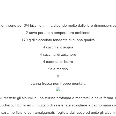
dienti sono per 3/4 bicchierini ma dipende molto dalle loro dimensioni 
2 uova portate a temperatura ambiente
170 g di cioccolato fondente di buona qualità
4 cucchiai d’acqua
4 cucchiai di zucchero
4 cucchiai di burro
Sale marino
&
panna fresca non troppo montata
mi, mettete gli albumi in una terrina profonda e montateli a neve ferma. Me
zucchero, il burro ed un pizzico di sale e fate sciogliere a bagnomaria c
n saranno fluidi e ben amalgamati. Togliete dal fuoco ed unite gli alb