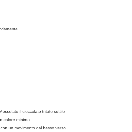
ovviamente
scolate il cioccolato tritato sottile
on calore minimo.
umi con un movimento dal basso verso