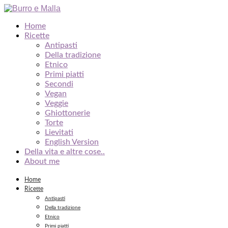
Home
Ricette
Antipasti
Della tradizione
Etnico
Primi piatti
Secondi
Vegan
Veggie
Ghiottonerie
Torte
Lievitati
English Version
Della vita e altre cose..
About me
Home
Ricette
Antipasti
Della tradizione
Etnico
Primi piatti