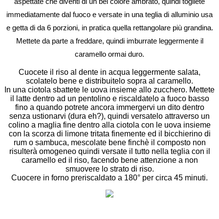
aspettate che diventi di un bel colore ambrato, quindi togliete
immediatamente dal fuoco e versate in una teglia di alluminio usa
e getta di da 6 porzioni, in pratica quella rettangolare più grandina.
Mettete da parte a freddare, quindi imburrate leggermente il
caramello ormai duro.
Cuocete il riso al dente in acqua leggermente salata,
scolatelo bene e distribuitelo sopra al caramello.
In una ciotola sbattete le uova insieme allo zucchero. Mettete
il latte dentro ad un pentolino e riscaldatelo a fuoco basso
fino a quando potrete ancora immergervi un dito dentro
senza ustionarvi (dura eh?), quindi versatelo attraverso un
colino a maglia fine dentro alla ciotola con le uova insieme
con la scorza di limone tritata finemente ed il bicchierino di
rum o sambuca, mescolate bene finchè il composto non
risulterà omogeneo quindi versate il tutto nella teglia con il
caramello ed il riso, facendo bene attenzione a non
smuovere lo strato di riso.
Cuocere in forno preriscaldato a 180° per circa 45 minuti.