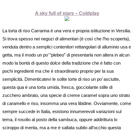
A sky full of stars – Coldplay
La torta di riso Carrarina è una vera e propria istituzione in Versilia.
Si trova spesso nei negozi di alimentari (è così che l’ho scoperta),
venduta dentro a semplici contenitori rettangolari di alluminio usa e
getta, ma il modo un po’ “plebeo” di presentarla non altera in alcun
modo la bontà di questo dolce della tradizione che è fatto con
pochi ingredienti ma che è straordinario proprio per la sua
semplicità. Dimenticatevi le solite torte di riso un po’ asciutte,
questa qua è una torta umida, fresca, gocciolante stille di
zucchero ambrato, una specie di creme caramel sopra uno strato
di caramello e riso, insomma una vera libidine. Ovviamente, come
sempre succede in Italia, esistono innumerevoli variazioni sul
tema, il rosolio al posto della sambuca, oppure addirittura lo
sciroppo di menta, ma a me è saltata subito all’occhio questa