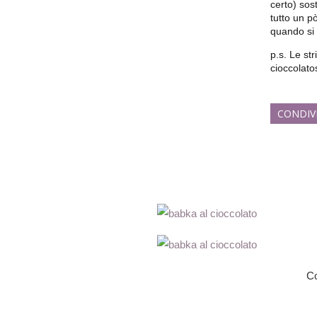
certo) sost
tutto un p
quando si 
p.s. Le st
cioccolato
CONDIV
Co