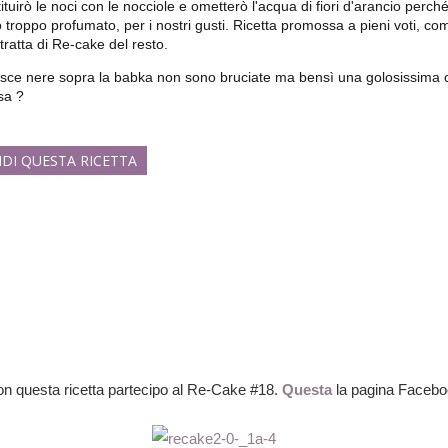
ituirò le noci con le nocciole e ometterò l'acqua di fiori d'arancio perché
ò troppo profumato, per i nostri gusti. Ricetta promossa a pieni voti, 
tratta di Re-cake del resto.
risce nere sopra la babka non sono bruciate ma bensì una golosissima c
sa ?
IDI QUESTA RICETTA
n questa ricetta partecipo al Re-Cake #18.
Questa
la pagina Faceb