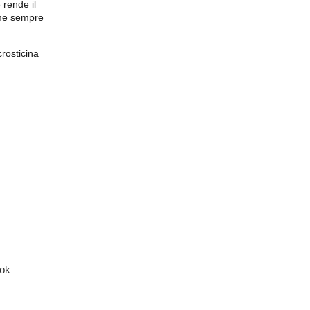
 rende il
come sempre
rosticina
ook