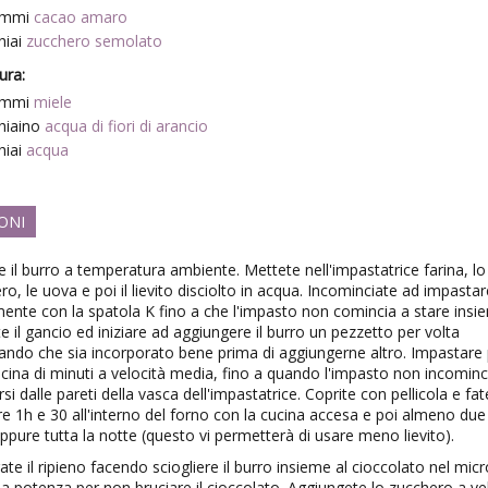
ammi
cacao amaro
hiai
zucchero semolato
tura:
ammi
miele
hiaino
acqua di fiori di arancio
hiai
acqua
ONI
e il burro a temperatura ambiente. Mettete nell'impastatrice farina, lo
ro, le uova e poi il lievito disciolto in acqua. Incominciate ad impastar
lmente con la spatola K fino a che l'impasto non comincia a stare insi
e il gancio ed iniziare ad aggiungere il burro un pezzetto per volta
ando che sia incorporato bene prima di aggiungerne altro. Impastare
cina di minuti a velocità media, fino a quando l'impasto non incomin
si dalle pareti della vasca dell'impastatrice. Coprite con pellicola e fat
re 1h e 30 all'interno del forno con la cucina accesa e poi almeno due
oppure tutta la notte (questo vi permetterà di usare meno lievito).
ate il ripieno facendo sciogliere il burro insieme al cioccolato nel mi
a potenza per non bruciare il cioccolato. Aggiungete lo zucchero a vel