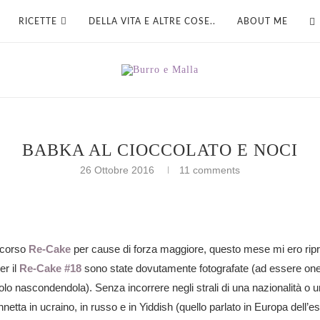
RICETTE
DELLA VITA E ALTRE COSE..
ABOUT ME
BABKA AL CIOCCOLATO E NOCI
26 Ottobre 2016
11 comments
scorso
Re-Cake
per cause di forza maggiore, questo mese mi ero rip
er il
Re-Cake #18
sono state dovutamente fotografate (ad essere ones
 solo nascondendola). Senza incorrere negli strali di una nazionalità o un
netta in ucraino, in russo e in Yiddish (quello parlato in Europa dell’e