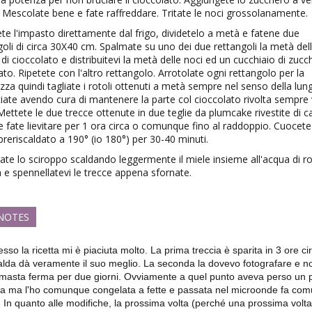
 Mescolate bene e fate raffreddare. Tritate le noci grossolanamente.
te l'impasto direttamente dal frigo, dividetelo a metà e fatene due
goli di circa 30X40 cm. Spalmate su uno dei due rettangoli la metà del
di cioccolato e distribuitevi la metà delle noci ed un cucchiaio di zucc
to. Ripetete con l'altro rettangolo. Arrotolate ogni rettangolo per la
zza quindi tagliate i rotoli ottenuti a metà sempre nel senso della lun
ciate avendo cura di mantenere la parte col cioccolato rivolta sempre
. Mettete le due trecce ottenute in due teglie da plumcake rivestite di c
e fate lievitare per 1 ora circa o comunque fino al raddoppio. Cuocete
preriscaldato a 190° (io 180°) per 30-40 minuti.
ate lo sciroppo scaldando leggermente il miele insieme all'acqua di r
a e spennellatevi le trecce appena sfornate.
 NOTES
sso la ricetta mi è piaciuta molto. La prima treccia è sparita in 3 ore c
alda dà veramente il suo meglio. La seconda la dovevo fotografare e 
masta ferma per due giorni. Ovviamente a quel punto aveva perso un p
a ma l'ho comunque congelata a fette e passata nel microonde fa com
. In quanto alle modifiche, la prossima volta (perché una prossima volta 