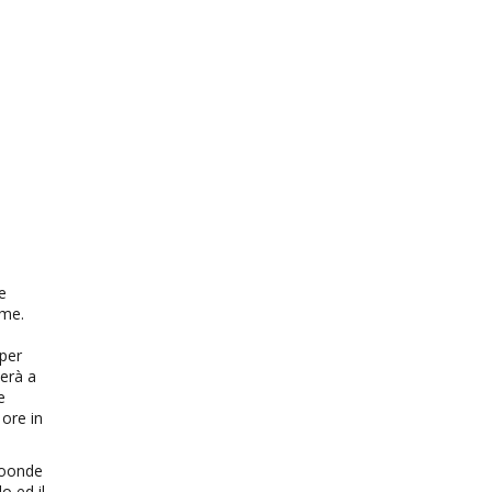
e
eme.
 per
cerà a
e
 ore in
croonde
o ed il