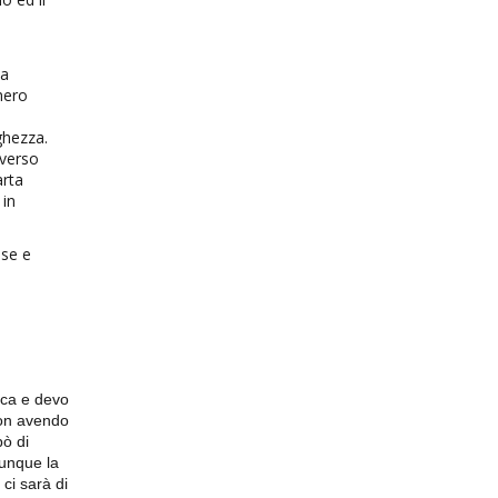
la
hero
ghezza.
 verso
arta
 in
ose e
irca e devo
non avendo
ò di
unque la
ci sarà di