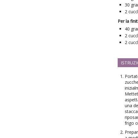
30
gr
2
cucc
Per la fini
40
gr
2
cucc
2
cucc
ISTRUZI
Portat
zucche
inizia
Mettet
aspett
una de
staccar
riposa
frigo 
Prepar
a medi