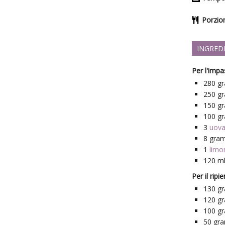
Porzio
INGRED
Per l'impa
280
g
250
g
150
g
100
g
3
uov
8
gra
1
limo
120
m
Per il ripi
130
g
120
g
100
g
50
gr