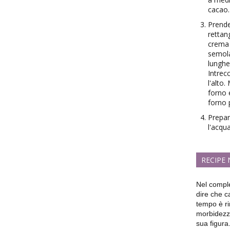
cacao.
Prende
rettan
crema 
semola
lunghe
Intrec
l'alto
forno 
forno 
Prepar
l'acqu
RECIPE
Nel comple
dire che c
tempo è ri
morbidezz
sua figura