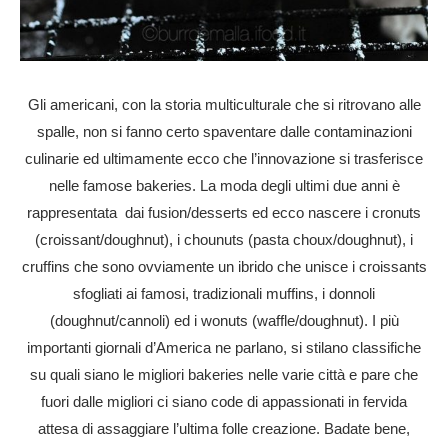
Gli americani, con la storia multiculturale che si ritrovano alle
spalle, non si fanno certo spaventare dalle contaminazioni
culinarie ed ultimamente ecco che l’innovazione si trasferisce
nelle famose bakeries. La moda degli ultimi due anni è
rappresentata dai fusion/desserts ed ecco nascere i cronuts
(croissant/doughnut), i chounuts (pasta choux/doughnut), i
cruffins che sono ovviamente un ibrido che unisce i croissants
sfogliati ai famosi, tradizionali muffins, i donnoli
(doughnut/cannoli) ed i wonuts (waffle/doughnut). I più
importanti giornali d’America ne parlano, si stilano classifiche
su quali siano le migliori bakeries nelle varie città e pare che
fuori dalle migliori ci siano code di appassionati in fervida
attesa di assaggiare l’ultima folle creazione. Badate bene,