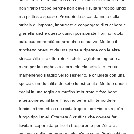
non tirarlo troppo perché non deve risultare troppo lungo
ma piuttosto spesso. Prendete la seconda metà della
striscia di impasto, imburrate e cospargete di zucchero e
granella anche questo quindi posizionate il primo rotolo
sulla sua estremità ed arrotolate di nuovo. Mettete il
trinchetto ottenuto da una parte e ripetete con le altre
strisce. Alla fine otterrete 4 rotoli. Tagliatene ognuno a
metà per la lunghezza e arrotolatela striscia ottenuta
mantenendo il taglio verso l’esterno, e chiudete con una
specie di nodo infilando sotto le estremità. Mettete questi
codini in una teglia da muffins imburrata e fate bene
attenzione ad infilare il nodino bene all’interno delle
forcine altrimenti se ne resta troppo fuori viene un po’ a
fungo tipo i miei. Otterrete 8 cruffins che dovrete far
lievitare coperti da pellicola trasparente per 2/3 ore a
seconda della temperatura che c’è in casa. Preriscaldate