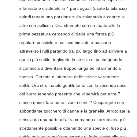
infarinata e dividetelo in 4 parti uguali (usate la bilancia)
quindi tenete una porzione sulla spianatoia e coprite le
altre con pellicola. Ora stendete con un matterello la
prima pezzatura cercando di darle una forma più
regolare possibile e poi incominciate a passarla
attraverso i rulli partendo dal più largo fino ad arrivare a
quello più sottile, tagliando la striscia di pasta quando
incomincia a diventare troppo lunga ed infarinandola
spesso. Cercate di ottenere delle strisce veramente
sottili. Ora strofinatele gentilmente con la seconda dose
del burro tenendo presente che vi servirà per altre 7
strisce quindi fate bene i vostri conti ? Cospargete con
abbondante zucchero di canna e la granella. Arrotolate la
striscia da una parte all’altra cercando di arrotolarla più
strettamente possibile ottenendo una specie di fuso più
sottile sulle estremità ma cercate di farlo cicciottello e di