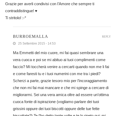
Grazie per averli condivisi con l’Amore che sempre ti
contraddistingue! ♥
Ti stritolo! :-*
BURROEMALLA
REPLY
25 Settembre 2015 - 14:53
Ma Emmetti del mio cuore, mi fai quasi sembrare una
vera cuoca e poi se mi abituo ai tuoi complimenti come
faccio? Mi toccherà venire a cercarti quando non me li fai
e come faresti tu e i tuoi numerini con me tra i piedi?
Scherzi a parte, grazie tesoro mio per l’incoraggiamento
che non mi fai mai mancare e che mi spinge a cercare di
migliorarmi. Sei una vera amica oltre ad essere un’ottima
cuoca fonte di ispirazione (vogliamo parlare dei tuoi
grissini oppure dei tuoi biscotti oppure delle tue fette
biscottate?) Te l’ho detto tante volte e te lo ripeto qui: mi