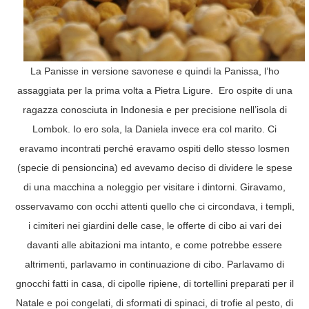
La Panisse in versione savonese e quindi la Panissa, l’ho
assaggiata per la prima volta a Pietra Ligure. Ero ospite di una
ragazza conosciuta in Indonesia e per precisione nell’isola di
Lombok. Io ero sola, la Daniela invece era col marito. Ci
eravamo incontrati perché eravamo ospiti dello stesso losmen
(specie di pensioncina) ed avevamo deciso di dividere le spese
di una macchina a noleggio per visitare i dintorni. Giravamo,
osservavamo con occhi attenti quello che ci circondava, i templi,
i cimiteri nei giardini delle case, le offerte di cibo ai vari dei
davanti alle abitazioni ma intanto, e come potrebbe essere
altrimenti, parlavamo in continuazione di cibo. Parlavamo di
gnocchi fatti in casa, di cipolle ripiene, di tortellini preparati per il
Natale e poi congelati, di sformati di spinaci, di trofie al pesto, di