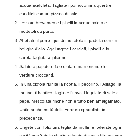
acqua acidulata. Tagliate i pomodorini a quarti e
conditeli con un pizzico di sale.
Lessate brevemente i piselli in acqua salata e
metteteli da parte.
Affettate il porro, quindi mettetelo in padella con un
bel giro d’olio. Aggiungete i carciofi, i piselli e la
carota tagliata a julienne.
Salate e pepate e fate stufare mantenendo le
verdure croccanti.
In una ciotola riunite la ricotta, il pecorino, l’Asiago, la
fontina, il basilico, l’aglio e l'uovo. Regolate di sale e
pepe. Mescolate finché non è tutto ben amalgamato.
Unite anche metà delle verdure spadellate in
precedenza.
Ungete con l’olio una teglia da muffin e foderate ogni
cavità con 3 delle sfoglie rotonde di pasta fillo avendo