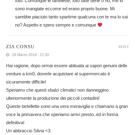
foto. Comunque le tartellette, foto fatte bene o no, me lo
sono mangiate eccome ed erano proprio buone. Mi
sarebbe piaciuto tanto spartirne qualcuna con te ma lo sai
no? Aspetto e spero sempre e comunque
ZIA CONSU
REPLY
26 Marzo 2018 - 21:00
Hai ragione, dopo ormai essere abituata ai sapori genuini delle
verdure a km0, doverle acquistare al supermercato è
sicuramente difficile!
Speriamo che questi sbalzi climatici non danneggino
ulteriormente la produzione dei piccoli contadini!
Queste tartellette sono una vera meraviglia e chiamano a gran
voce la primavera che speriamo arrivi presto..ed in forma
definitiva!
Un abbraccio Silvia <3