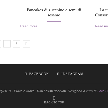
Pancakes di zucchine e semi di
La t
sesamo
Consort
Read more
Read m
…
8
FACEBOOK
INSTAGRAM
@2019 - Burro e Malla. Tutti i diritti riservati. Designed a cura di
Lara B
BACK TO TOP