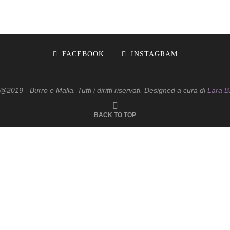
FACEBOOK
INSTAGRAM
@2019 - Burro e Malla. Tutti i diritti riservati. Designed a cura di
Lara B
BACK TO TOP