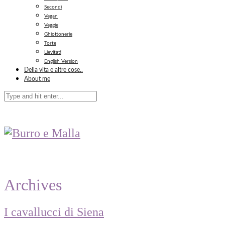
Secondi
Vegan
Veggie
Ghiottonerie
Torte
Lievitati
English Version
Della vita e altre cose..
About me
Archives
I cavallucci di Siena