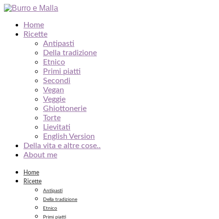
Home
Ricette
Antipasti
Della tradizione
Etnico
Primi piatti
Secondi
Vegan
Veggie
Ghiottonerie
Torte
Lievitati
English Version
Della vita e altre cose..
About me
Home
Ricette
Antipasti
Della tradizione
Etnico
Primi piatti