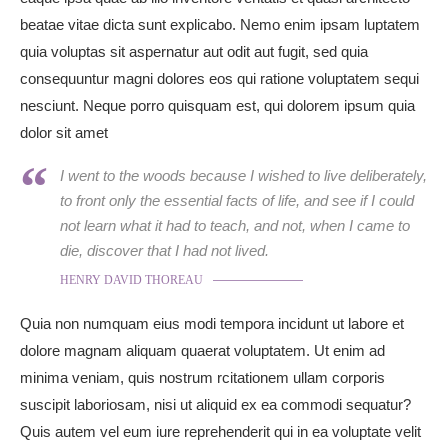
beatae vitae dicta sunt explicabo. Nemo enim ipsam luptatem
quia voluptas sit aspernatur aut odit aut fugit, sed quia
consequuntur magni dolores eos qui ratione voluptatem sequi
nesciunt. Neque porro quisquam est, qui dolorem ipsum quia
dolor sit amet
I went to the woods because I wished to live deliberately,
to front only the essential facts of life, and see if I could
not learn what it had to teach, and not, when I came to
die, discover that I had not lived.
HENRY DAVID THOREAU
Quia non numquam eius modi tempora incidunt ut labore et
dolore magnam aliquam quaerat voluptatem. Ut enim ad
minima veniam, quis nostrum rcitationem ullam corporis
suscipit laboriosam, nisi ut aliquid ex ea commodi sequatur?
Quis autem vel eum iure reprehenderit qui in ea voluptate velit