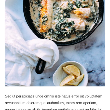
Sed ut perspiciatis unde omnis iste natus error sit voluptatem
accusantium doloremque laudantium, totam rem aperiam,
eaque ipsa quae ab illo inventore veritatis et quasi architecto