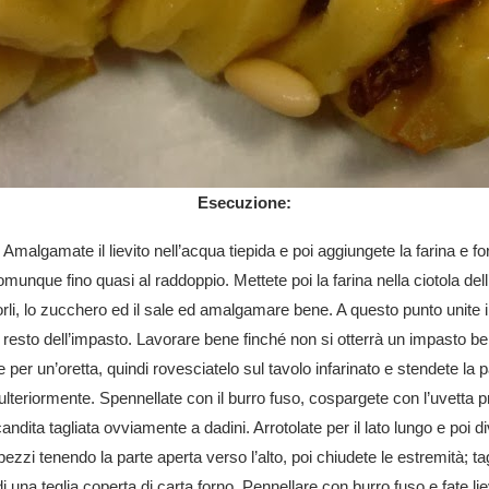
Esecuzione:
no. Amalgamate il lievito nell’acqua tiepida e poi aggiungete la farina e 
omunque fino quasi al raddoppio. Mettete poi la farina nella ciotola del
 tuorli, lo zucchero ed il sale ed amalgamare bene. A questo punto unite 
esto dell’impasto. Lavorare bene finché non si otterrà un impasto ben 
e per un’oretta, quindi rovesciatelo sul tavolo infarinato e stendete la 
lteriormente. Spennellate con il burro fuso, cospargete con l’uvett
a candita tagliata ovviamente a dadini. Arrotolate per il lato lungo e poi 
pezzi tenendo la parte aperta verso l’alto, poi chiudete le estremità; 
 una teglia coperta di carta forno. Pennellare con burro fuso e fate l