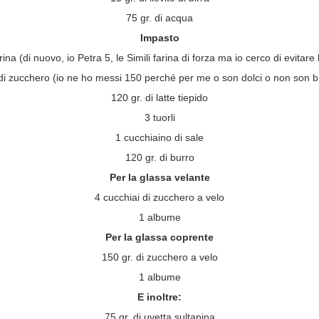
75 gr. di acqua
Impasto
arina (di nuovo, io Petra 5, le Simili farina di forza ma io cerco di evitare
 di zucchero (io ne ho messi 150 perché per me o son dolci o non son b
120 gr. di latte tiepido
3 tuorli
1 cucchiaino di sale
120 gr. di burro
Per la glassa velante
4 cucchiai di zucchero a velo
1 albume
Per la glassa coprente
150 gr. di zucchero a velo
1 albume
E inoltre:
75 gr. di uvetta sultanina