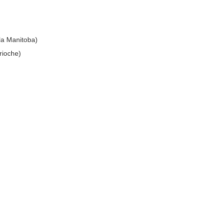
 la Manitoba)
rioche)