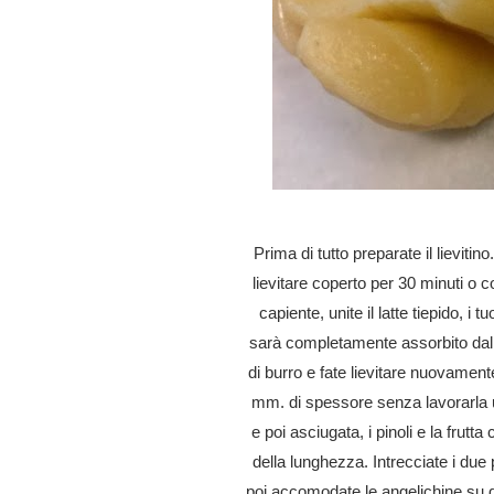
Prima di tutto preparate il lieviti
lievitare coperto per 30 minuti o c
capiente, unite il latte tiepido, i
sarà completamente assorbito dal r
di burro e fate lievitare nuovament
mm. di spessore senza lavorarla u
e poi asciugata, i pinoli e la frutt
della lunghezza. Intrecciate i due 
poi accomodate le angelichine su di