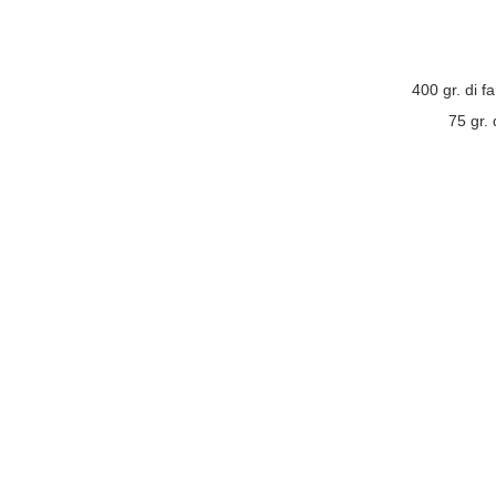
400 gr. di f
75 gr.