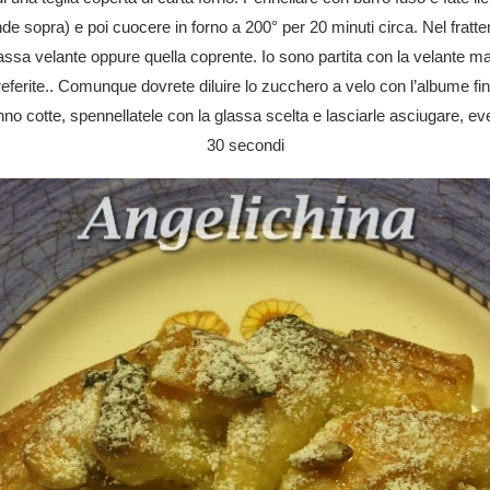
de sopra) e poi cuocere in forno a 200° per 20 minuti circa. Nel fratt
assa velante oppure quella coprente. Io sono partita con la velante ma v
referite.. Comunque dovrete diluire lo zucchero a velo con l’albume f
no cotte, spennellatele con la glassa scelta e lasciarle asciugare, ev
30 secondi