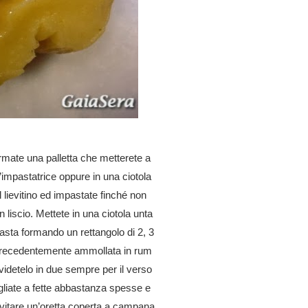
formate una palletta che metterete a
l’impastatrice oppure in una ciotola
il lievitino ed impastate finché non
liscio. Mettete in una ciotola unta
pasta formando un rettangolo di 2, 3
a precedentemente ammollata in rum
dividetelo in due sempre per il verso
tagliate a fette abbastanza spesse e
ievitare un’oretta coperta a campana