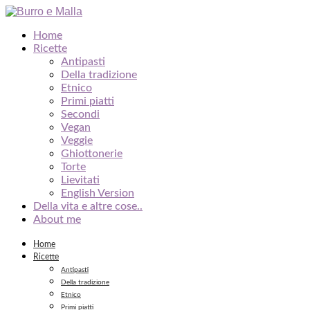
Home
Ricette
Antipasti
Della tradizione
Etnico
Primi piatti
Secondi
Vegan
Veggie
Ghiottonerie
Torte
Lievitati
English Version
Della vita e altre cose..
About me
Home
Ricette
Antipasti
Della tradizione
Etnico
Primi piatti