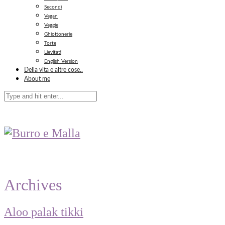
Secondi
Vegan
Veggie
Ghiottonerie
Torte
Lievitati
English Version
Della vita e altre cose..
About me
Archives
Aloo palak tikki