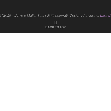
@2019 - Burro e Malla. Tutti i diritti riservati. Designed a cura di
Lara B
BACK TO TOP