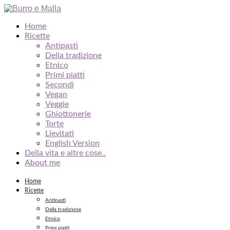
Home
Ricette
Antipasti
Della tradizione
Etnico
Primi piatti
Secondi
Vegan
Veggie
Ghiottonerie
Torte
Lievitati
English Version
Della vita e altre cose..
About me
Home
Ricette
Antipasti
Della tradizione
Etnico
Primi piatti