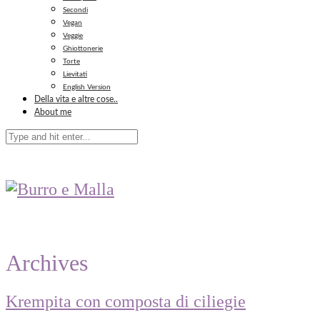
Secondi
Vegan
Veggie
Ghiottonerie
Torte
Lievitati
English Version
Della vita e altre cose..
About me
Archives
Krempita con composta di ciliegie