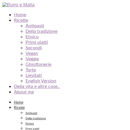
Home
Ricette
Antipasti
Della tradizione
Etnico
Primi piatti
Secondi
Vegan
Veggie
Ghiottonerie
Torte
Lievitati
English Version
Della vita e altre cose..
About me
Home
Ricette
Antipasti
Della tradizione
Etnico
Primi piatti