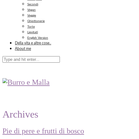
Secondi
Vegan
Veggie
Ghiottonerie
Torte
Lievitati
English Version
Della vita e altre cose..
About me
Archives
Pie di pere e frutti di bosco