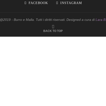
FACEBOOK
INSTAGRAM
@2019 - Burro e Malla. Tutti i diritti riservati. Designed a cura di
Lara B
BACK TO TOP