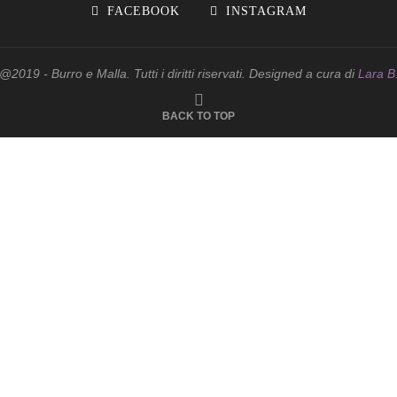
FACEBOOK
INSTAGRAM
@2019 - Burro e Malla. Tutti i diritti riservati. Designed a cura di
Lara B
BACK TO TOP